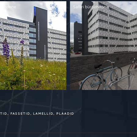
üroohoone
Safiiri büroohoone
TID, FASSETID, LAMELLID, PLAADID