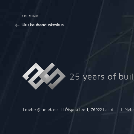
Navigeerimine
EELMINE
Previous
Post
Uku kaubanduskeskus
25 years of buil
metek@metek.ee
Õispuu tee 1, 76922 Laabi
Mete