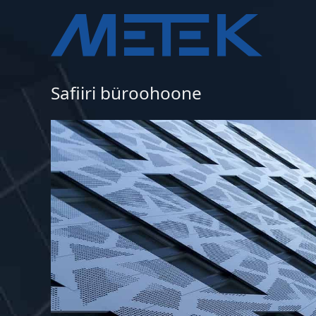
Liigu
sisu
juurde
Safiiri büroohoone