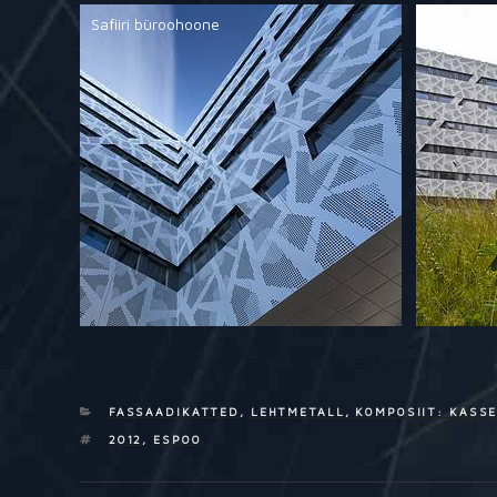
Safiiri büroohoone
Safiiri b
CATEGORIES
FASSAADIKATTED
,
LEHTMETALL, KOMPOSIIT: KASSE
TAGS
2012
,
ESPOO