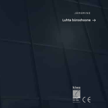
JÄRGMINE
Next
Post
Luhta büroohoone