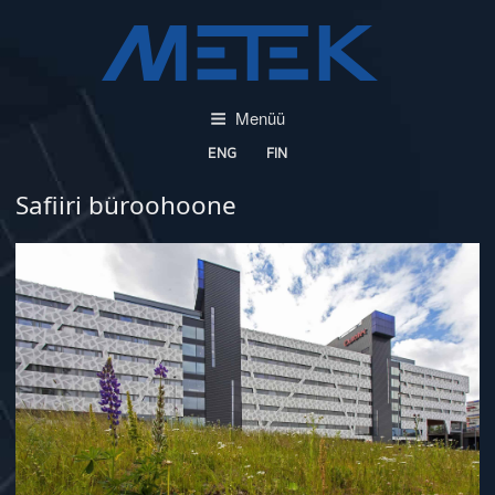
Liigu
sisu
juurde
Menüü
ENG
FIN
Safiiri büroohoone