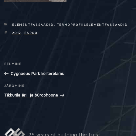
CATEGORIES
ELEMENTFASSAADID
,
TERMOPROFIILELEMENTFASSAADID
TAGS
2012
,
ESPOO
Navigeerimine
EELMINE
Previous
Post
Cygnaeus Park korterelamu
JÄRGMINE
Next
Post
Tikkurila äri- ja büroohoone
25 years of building the trust